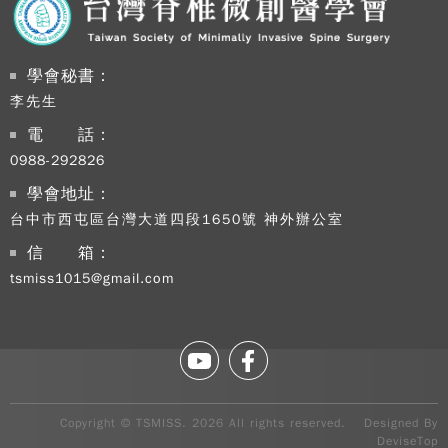
學會秘書：
李先生
電 話：
0988-292826
學會地址：
台中市西屯區台灣大道四段1650號 神外辦公室
信 箱：
tsmiss1015@gmail.com
Copy
TSM
2026
rig
rese
Copyright © TSMISS. 2026 All rights reserved. Designed By
Desi
DeviseTop