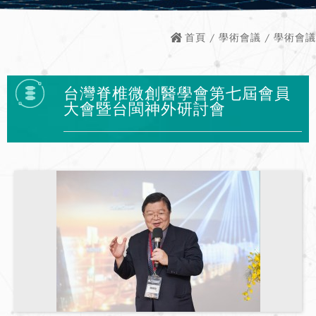
首頁
/
學術會議
/ 學術會議
台灣脊椎微創醫學會第七屆會員
大會暨台閩神外研討會