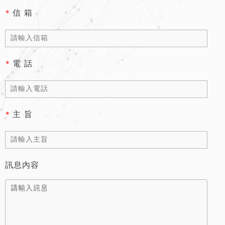
*
信 箱
*
電 話
*
主 旨
訊息內容