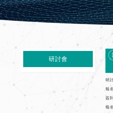
研討會
研
報
簽
報