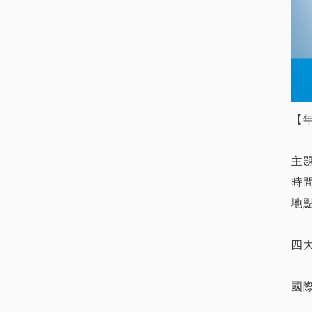
【年
主題：
時間
地點
四
國際