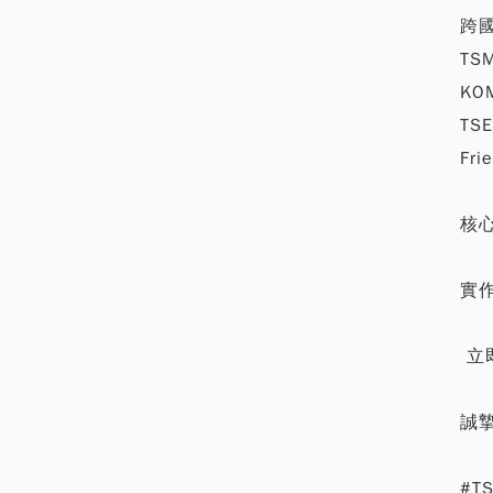
跨
TSM
KOM
TS
Fr
核心
實作模
立
誠
#TS