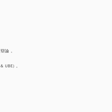
術辯論 。
 & UBE) 。