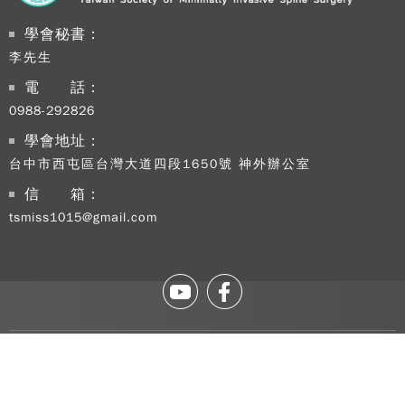
學會秘書：
李先生
電 話：
0988-292826
學會地址：
台中市西屯區台灣大道四段1650號 神外辦公室
Copy
信 箱：
TSM
tsmiss1015@gmail.com
2026
rig
rese
Desi
B
Devi
Copyright © TSMISS. 2026 All rights reserved. Designed By
DeviseTop