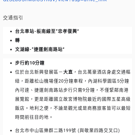
交通指引
台北車站-板南線至“忠孝復興”
轉
文湖線-“捷運劍南路站”
步行約10分鐘
位於台北新興發展區－
大直
，台北萬豪酒店身處交通樞
紐，距離松山機場僅20分鐘車程，內湖科學園區5分鐘
內可達、捷運劍南路站步行只需9分鐘，不僅緊鄰南港
展覽館，更是距離國立故宮博物院最近的國際五星高級
飯店。地利之便，不論是觀光或是商務旅客皆可以最短
時間前往目的地。
台北市中山區樂群二路199號 (與敬業四路交叉口)