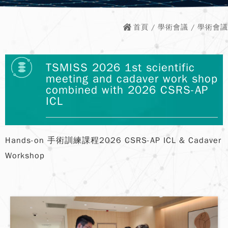
首頁
/
學術會議
/ 學術會議
TSMISS 2026 1st scientific
meeting and cadaver work shop
combined with 2026 CSRS-AP
ICL
Hands-on 手術訓練課程2026 CSRS-AP ICL & Cadaver
Workshop