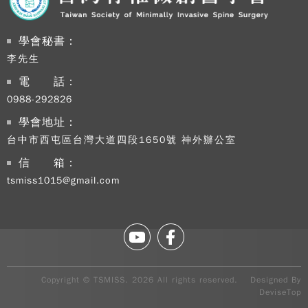
學會秘書：
李先生
電 話：
0988-292826
學會地址：
台中市西屯區台灣大道四段1650號 神外辦公室
信 箱：
tsmiss1015@gmail.com
Copy
TSM
2026
rig
rese
Copyright © TSMISS. 2026 All rights reserved. Designed By
Desi
DeviseTop
B