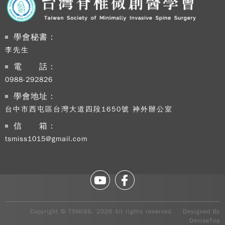
學會秘書：
李先生
電 話：
0988-292826
學會地址：
台中市西屯區台灣大道四段1650號 神外辦公室
信 箱：
tsmiss1015@gmail.com
Copy
TSM
2026
rig
rese
Copyright © TSMISS. 2026 All rights reserved. Designed By
Desi
DeviseTop