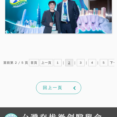
當前第 2 / 5 頁
首頁
上一頁
1
|
2
|
3
|
4
|
5
下一
回上一頁