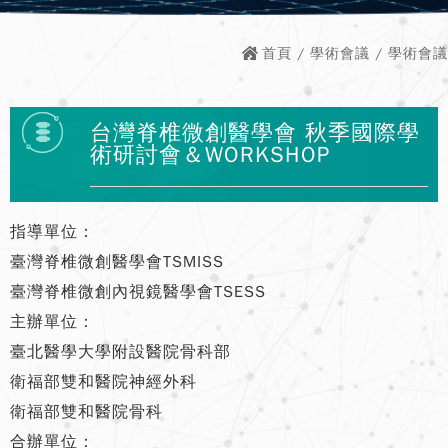
首頁
/
學術會議
/ 學術會議
台灣脊椎微創醫學會 秋季國際學
術研討會＆WORKSHOP
指導單位：
臺灣脊椎微創醫學會TSMISS
臺灣脊椎微創內視鏡醫學會TSESS
主辦單位：
臺北醫學大學附設醫院骨科部
衛福部雙和醫院神經外科
衛福部雙和醫院骨科
合辦單位：