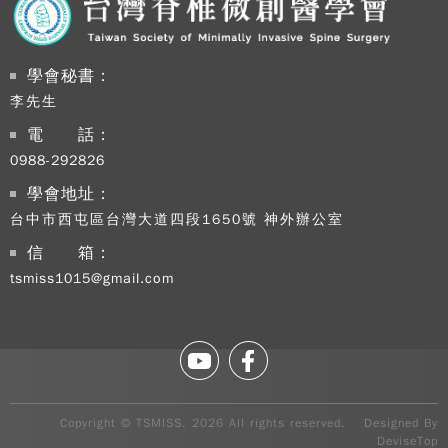
學會秘書：
李先生
電 話：
0988-292826
學會地址：
台中市西屯區台灣大道四段1650號 神外辦公室
信 箱：
tsmiss1015@gmail.com
Copy
TSM
2026
rig
rese
Copyright © TSMISS. 2026 All rights reserved. Designed By
Desi
DeviseTop